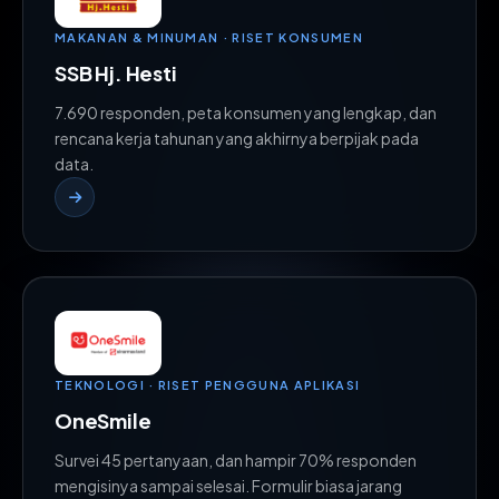
MAKANAN & MINUMAN · RISET KONSUMEN
SSB Hj. Hesti
7.690 responden, peta konsumen yang lengkap, dan
rencana kerja tahunan yang akhirnya berpijak pada
data.
TEKNOLOGI · RISET PENGGUNA APLIKASI
OneSmile
Survei 45 pertanyaan, dan hampir 70% responden
mengisinya sampai selesai. Formulir biasa jarang