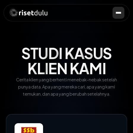
S
T
U
D
I
K
A
S
U
S
K
L
I
E
N
K
A
M
I
Cerita klien yang berhenti menebak-nebak setelah
punya data. Apa yang mereka cari, apa yang kami
temukan, dan apa yang berubah setelahnya.